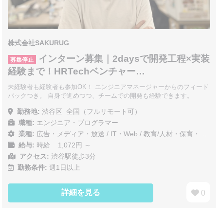
株式会社SAKURUG
インターン募集｜2daysで開発工程×実装
募集停止
経験まで！HRTechベンチャー…
未経験者も経験者も参加OK！ エンジニアマネージャーからのフィード
バックつき。 自身で進めつつ、チームでの開発も経験できます。
勤務地:
渋谷区
全国（フルリモート可）
職種:
エンジニア・プログラマー
業種:
広告・メディア・放送
/
IT・Web
/
教育/人材・保育・医療/介護/福祉
給与:
時給 1,072円 ～
アクセス:
渋谷駅徒歩3分
勤務条件:
週1日以上
詳細を見る
0