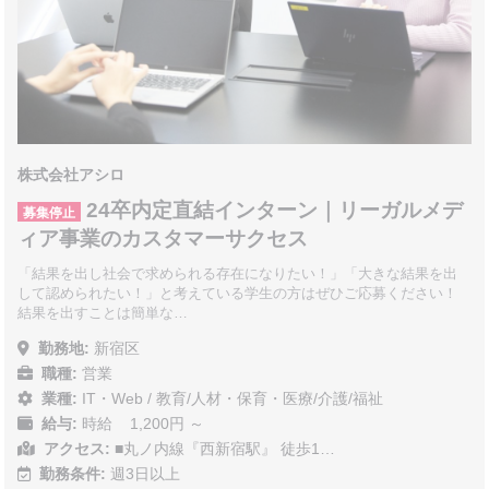
株式会社アシロ
24卒内定直結インターン｜リーガルメデ
募集停止
ィア事業のカスタマーサクセス
「結果を出し社会で求められる存在になりたい！」「大きな結果を出
して認められたい！」と考えている学生の方はぜひご応募ください！
結果を出すことは簡単な…
勤務地:
新宿区
職種:
営業
業種:
IT・Web
/
教育/人材・保育・医療/介護/福祉
給与:
時給 1,200円 ～
アクセス:
■丸ノ内線『西新宿駅』 徒歩1…
勤務条件:
週3日以上