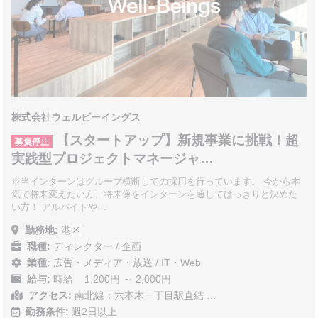
株式会社ウェルビーイングス
【スタートアップ】新規事業に挑戦！超
募集停止
実践型プロジェクトマネージャ…
※当インターンはグループ横断しての採用を行っています。 今から本
気で将来変えたい方、将来像をインターンを通してはっきりと決めた
い方！ アルバイトや…
勤務地:
港区
職種:
ディレクター / 企画
業種:
広告・メディア・放送
/
IT・Web
給与:
時給 1,200円 ～ 2,000円
アクセス:
南北線：六本木一丁目駅直結 …
勤務条件:
週2日以上