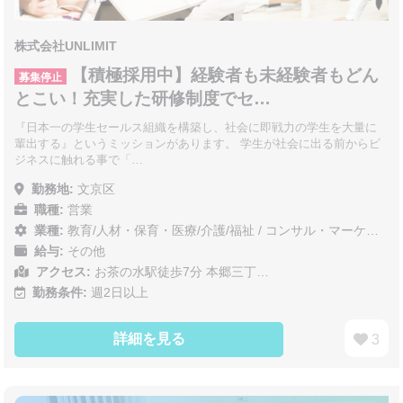
株式会社UNLIMIT
【積極採用中】経験者も未経験者もどん
募集停止
とこい！充実した研修制度でセ…
『日本一の学生セールス組織を構築し、社会に即戦力の学生を大量に
輩出する』というミッションがあります。 学生が社会に出る前からビ
ジネスに触れる事で「…
勤務地:
文京区
職種:
営業
業種:
教育/人材・保育・医療/介護/福祉
/
コンサル・マーケティング
給与:
その他
アクセス:
お茶の水駅徒歩7分 本郷三丁…
勤務条件:
週2日以上
詳細を見る
3