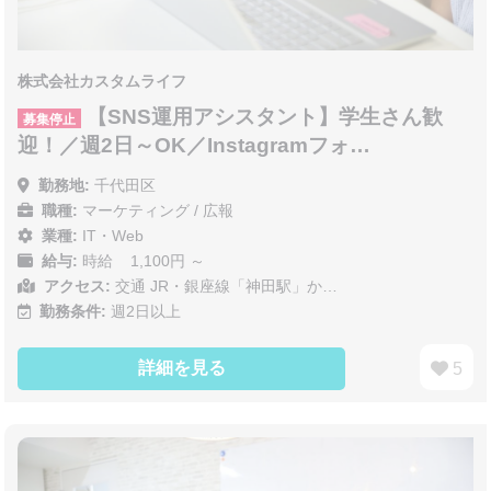
株式会社カスタムライフ
【SNS運用アシスタント】学生さん歓
募集停止
迎！／週2日～OK／Instagramフォ…
勤務地:
千代田区
職種:
マーケティング / 広報
業種:
IT・Web
給与:
時給 1,100円 ～
アクセス:
交通 JR・銀座線「神田駅」か…
勤務条件:
週2日以上
詳細を見る
5