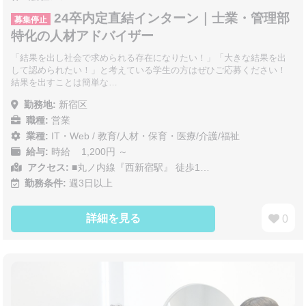
24卒内定直結インターン｜士業・管理部
募集停止
特化の人材アドバイザー
「結果を出し社会で求められる存在になりたい！」「大きな結果を出
して認められたい！」と考えている学生の方はぜひご応募ください！
結果を出すことは簡単な…
勤務地:
新宿区
職種:
営業
業種:
IT・Web
/
教育/人材・保育・医療/介護/福祉
給与:
時給 1,200円 ～
アクセス:
■丸ノ内線『西新宿駅』 徒歩1…
勤務条件:
週3日以上
詳細を見る
0