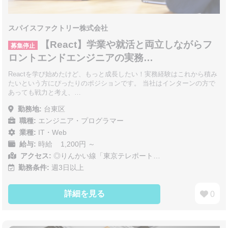
スパイスファクトリー株式会社
【React】学業や就活と両立しながらフ
募集停止
ロントエンドエンジニアの実務…
Reactを学び始めたけど、もっと成長したい！実務経験はこれから積み
たいという方にぴったりのポジションです。 当社はインターンの方で
あっても戦力と考え、…
勤務地:
台東区
職種:
エンジニア・プログラマー
業種:
IT・Web
給与:
時給 1,200円 ～
アクセス:
◎りんかい線「東京テレポート…
勤務条件:
週3日以上
詳細を見る
0