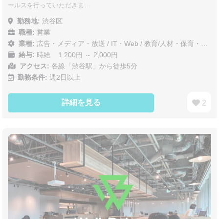
ールスを行っていただきま…
勤務地:
渋谷区
職種:
営業
業種:
広告・メディア・放送
/
IT・Web
/
教育/人材・保育・医療/介護/福祉
給与:
時給 1,200円 ～ 2,000円
アクセス:
各線「渋谷駅」から徒歩5分
勤務条件:
週2日以上
詳細を見る
2