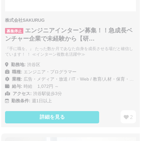
株式会社SAKURUG
エンジニアインターン募集！！急成長ベ
募集停止
ンチャー企業で未経験から【研…
『手に職を。』 たった数か月であなた自身を成長させる場だと確信し
ています！ ！ ≪インターン複数名活躍中≫
勤務地:
渋谷区
職種:
エンジニア・プログラマー
業種:
広告・メディア・放送
/
IT・Web
/
教育/人材・保育・医療/介護/福祉
給与:
時給 1,072円 ～
アクセス:
渋谷駅徒歩3分
勤務条件:
週1日以上
詳細を見る
2