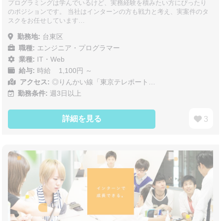
プログラミングは学んでいるけど、実務経験を積みたい方にぴったり
のポジションです。 当社はインターンの方も戦力と考え、実案件のタ
スクをお任せしています…
勤務地:
台東区
職種:
エンジニア・プログラマー
業種:
IT・Web
給与:
時給 1,100円 ～
アクセス:
◎りんかい線「東京テレポート…
勤務条件:
週3日以上
詳細を見る
3