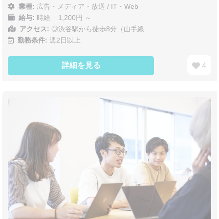
業種:
広告・メディア・放送
/
IT・Web
給与:
時給 1,200円 ～
アクセス:
◎渋谷駅から徒歩8分（山手線…
勤務条件:
週2日以上
詳細を見る
4