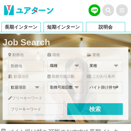
長期インターン
短期インターン
説明会
Job Search
勤務地
職種
業種
歓迎項目
勤務可能日数
こだわり条件
フリーキーワード