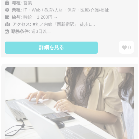
職種:
営業
業種:
IT・Web
/
教育/人材・保育・医療/介護/福祉
給与:
時給 1,200円 ～
アクセス:
■丸ノ内線『西新宿駅』 徒歩1…
勤務条件:
週3日以上
詳細を見る
0