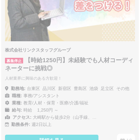
株式会社リンクスタッフグループ
【時給1250円】未経験でも人材コーディ
募集停止
ネーターに挑戦◎
人材業界に興味のある方歓迎！
勤務地:
台東区
品川区
新宿区
豊島区
池袋
足立区
その他
職種:
事務/アシスタント
業種:
教育/人材・保育・医療/介護/福祉
給与:
時給 1,250円 ～
アクセス:
大崎駅から徒歩2分（山手線、…
勤務条件:
週2日以上