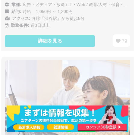
業種:
広告・メディア・放送
/
IT・Web
/
教育/人材・保育・医療/介護/福祉
給与:
時給 1,050円 ～ 1,300円
アクセス:
各線「渋谷駅」から徒歩5分
勤務条件:
週3日以上
詳細を見る
79