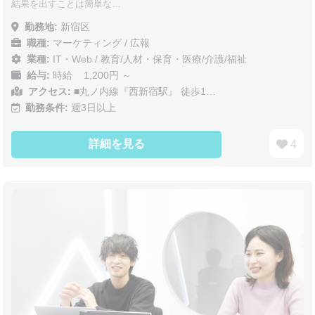
結果を出すことは簡単な…
勤務地:
新宿区
職種:
マーケティング / 広報
業種:
IT・Web
/
教育/人材・保育・医療/介護/福祉
給与:
時給 1,200円 ～
アクセス:
■丸ノ内線『西新宿駅』 徒歩1…
勤務条件:
週3日以上
詳細を見る
4