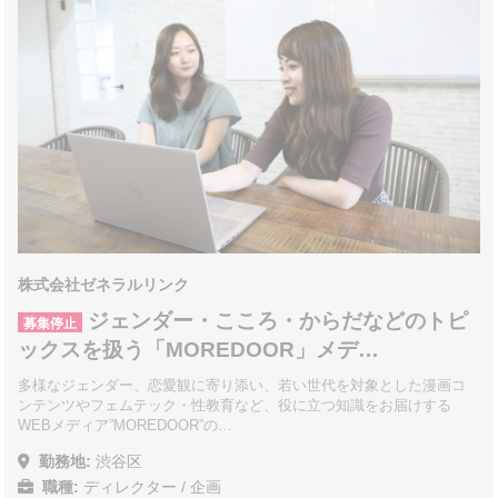
株式会社ゼネラルリンク
ジェンダー・こころ・からだなどのトピ
募集停止
ックスを扱う「MOREDOOR」メデ…
多様なジェンダー、恋愛観に寄り添い、若い世代を対象とした漫画コ
ンテンツやフェムテック・性教育など、役に立つ知識をお届けする
WEBメディア”MOREDOOR”の…
勤務地:
渋谷区
職種:
ディレクター / 企画