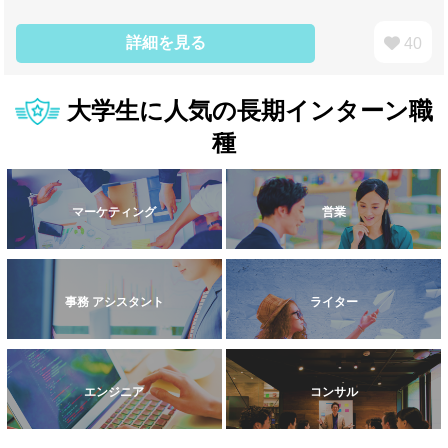
詳細を見る
40
大学生に人気の長期インターン職
種
マーケティング
営業
事務 アシスタント
ライター
エンジニア
コンサル