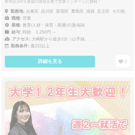
昨対比150％達成の成長企業で営業インターンに挑戦！
勤務地:
台東区
品川区
新宿区
豊島区
池袋
足立区
その他
職種:
営業
業種:
教育/人材・保育・医療/介護/福祉
給与:
時給 1,250円 ～
アクセス:
大崎駅から徒歩2分（山手線、…
勤務条件:
週2日以上
詳細を見る
0