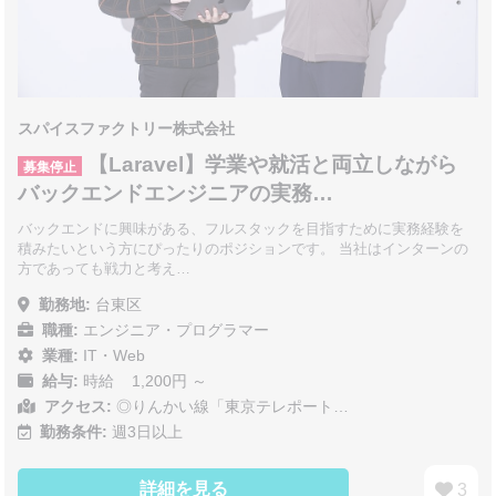
スパイスファクトリー株式会社
【Laravel】学業や就活と両立しながら
募集停止
バックエンドエンジニアの実務…
バックエンドに興味がある、フルスタックを目指すために実務経験を
積みたいという方にぴったりのポジションです。 当社はインターンの
方であっても戦力と考え…
勤務地:
台東区
職種:
エンジニア・プログラマー
業種:
IT・Web
給与:
時給 1,200円 ～
アクセス:
◎りんかい線「東京テレポート…
勤務条件:
週3日以上
詳細を見る
3