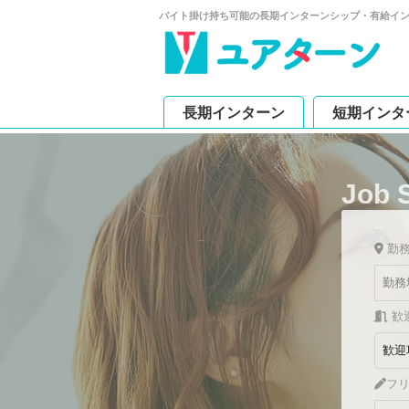
バイト掛け持ち可能の長期インターンシップ・有給イ
長期インターン
短期インタ
Job 
勤
歓
フ