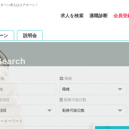
ンターン求人はユアターン！
求人を検索
適職診断
会員登
ーン
説明会
Search
務地
職種
迎項目
勤務可能日数
リーキーワード