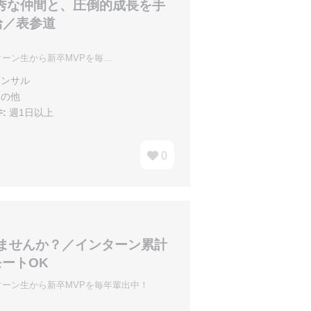
秀な仲間と、圧倒的成長を手
給／表参道
ーン生から新卒MVPを毎…
ンサル
の他
:
週1日以上
0
ませんか？／インターン累計
モートOK
ーン生から新卒MVPを毎年輩出中！