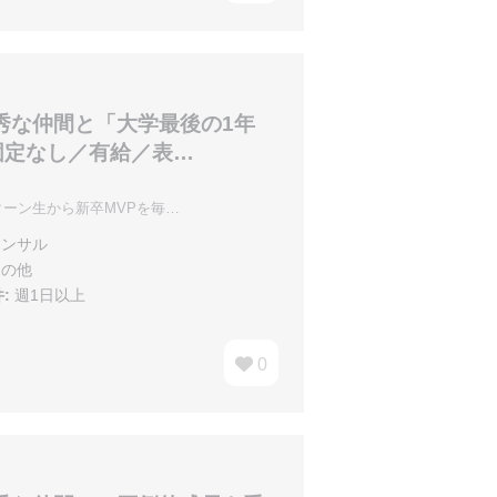
秀な仲間と「大学最後の1年
固定なし／有給／表…
ーン生から新卒MVPを毎…
ンサル
の他
:
週1日以上
0