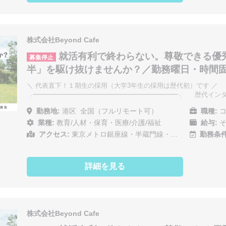
株式会社Beyond Cafe
就活有利で終わらない。尊敬できる優
募集停止
半」を駆け抜けませんか？／勤務曜日・時間
＼ 代表直下！１期生の採用（大学3年生の採用は歴代初）です ／
╭━━━━━━━━━━━━━━━━━━━━━━╮ 歴代インタ
勤務地:
港区
全国（フルリモート可）
職種:
コ
業種:
教育/人材・保育・医療/介護/福祉
給与:
そ
アクセス:
東京メトロ銀座線・半蔵門線・…
勤務条件
詳細を見る
株式会社Beyond Cafe