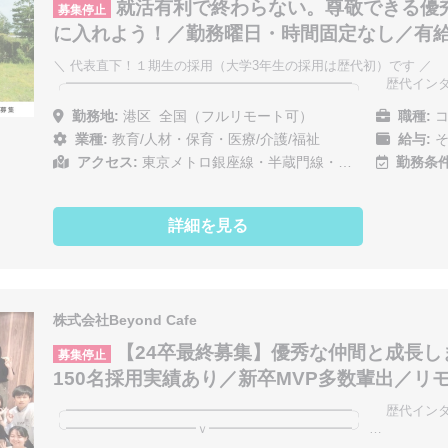
就活有利で終わらない。尊敬できる優
募集停止
に入れよう！／勤務曜日・時間固定なし／有
＼ 代表直下！１期生の採用（大学3年生の採用は歴代初）です ／
╭━━━━━━━━━━━━━━━━━━━━━━╮ 歴代インタ
勤務地:
港区
全国（フルリモート可）
職種:
コ
業種:
教育/人材・保育・医療/介護/福祉
給与:
そ
アクセス:
東京メトロ銀座線・半蔵門線・…
勤務条件
詳細を見る
株式会社Beyond Cafe
【24卒最終募集】優秀な仲間と成長し
募集停止
150名採用実績あり／新卒MVP多数輩出／リ
╭━━━━━━━━━━━━━━━━━━━━━━╮ 歴代インタ
╰━━━━━━━━━━ｖ━━━━━━━━━━━╯ …