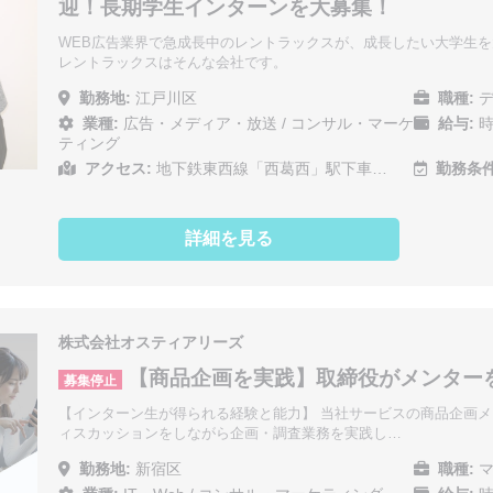
迎！長期学生インターンを大募集！
WEB広告業界で急成長中のレントラックスが、成長したい大学生を
レントラックスはそんな会社です。
勤務地:
江戸川区
職種:
デ
業種:
広告・メディア・放送
/
コンサル・マーケ
給与:
時
ティング
アクセス:
地下鉄東西線「西葛西」駅下車…
勤務条件
詳細を見る
株式会社オスティアリーズ
【商品企画を実践】取締役がメンター
募集停止
【インターン生が得られる経験と能力】 当社サービスの商品企画メ
ィスカッションをしながら企画・調査業務を実践し…
勤務地:
新宿区
職種:
マ