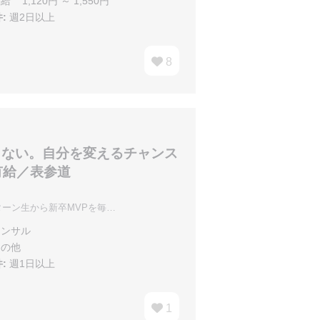
給 1,120円 ～ 1,550円
:
週2日以上
8
らない。自分を変えるチャンス
有給／表参道
ーン生から新卒MVPを毎…
ンサル
の他
:
週1日以上
1