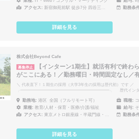
業種:
IT・Web
/
コンサル・マーケティング
給与:
時
アクセス:
新宿御苑前駅 徒歩7分 四谷三…
勤務条件
詳細を見る
株式会社Beyond Cafe
【インターン1期生】就活有利で終わ
募集停止
がここにある！／勤務曜日・時間固定なし／
＼ 代表直下！１期生の採用（大学3年生の採用は歴代初）です ／
╭━━━━━━━━━━━━━━━━━━━━━━╮ 歴代インタ
勤務地:
港区
全国（フルリモート可）
職種:
コ
業種:
教育/人材・保育・医療/介護/福祉
給与:
そ
アクセス:
東京メトロ銀座線・半蔵門線・…
勤務条件
詳細を見る