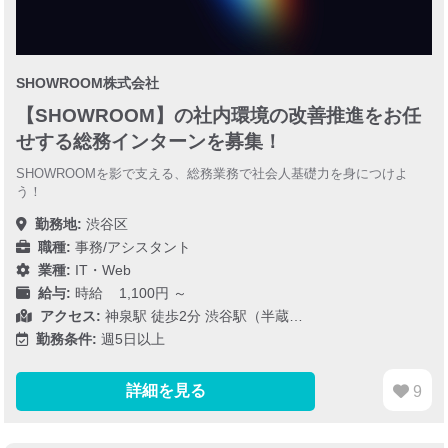
SHOWROOM株式会社
【SHOWROOM】の社内環境の改善推進をお任
せする総務インターンを募集！
SHOWROOMを影で支える、総務業務で社会人基礎力を身につけよ
う！
勤務地:
渋谷区
職種:
事務/アシスタント
業種:
IT・Web
給与:
時給 1,100円 ～
アクセス:
神泉駅 徒歩2分 渋谷駅（半蔵…
勤務条件:
週5日以上
詳細を見る
9