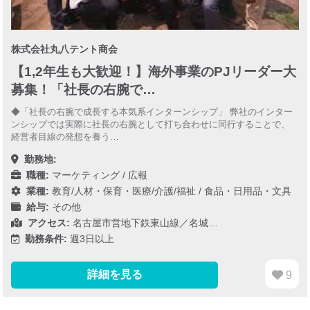
株式会社丸八テント商会
【1,2年生も大歓迎！】海外事業のPJリーダー大
募集！「社長の右腕で…
◆「社長の右腕で成長する本気系インターンシップ」 弊社のインター
ンシップでは実際に社長の右腕として打ち合わせに同行することで、
経営者目線の発想を養う…
勤務地:
職種:
マーケティング / 広報
業種:
教育/人材・保育・医療/介護/福祉
/
食品・日用品・文具
給与:
その他
アクセス:
名古屋市営地下鉄東山線／名城…
勤務条件:
週3日以上
詳細を見る
9