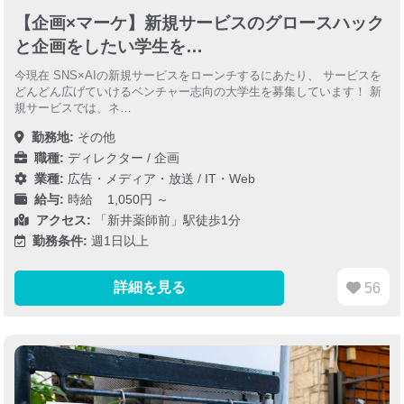
【企画×マーケ】新規サービスのグロースハック
と企画をしたい学生を…
今現在 SNS×AIの新規サービスをローンチするにあたり、 サービスを
どんどん広げていけるベンチャー志向の大学生を募集しています！ 新
規サービスでは、ネ…
勤務地:
その他
職種:
ディレクター / 企画
業種:
広告・メディア・放送
/
IT・Web
給与:
時給 1,050円 ～
アクセス:
「新井薬師前」駅徒歩1分
勤務条件:
週1日以上
詳細を見る
56