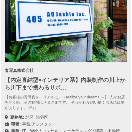
青写真株式会社
【内定直結型×インテリア系】内装制作の川上か
ら川下まで携わるサポ…
【お客様の青写真を、リアルに。～realize your dreams.～】 人がお店
を開く時、その動機はさまざまです。 それぞれが想い描くお店には夢
があります。 私た…
勤務地:
北区
渋谷区
職種:
事務/アシスタント
業種:
IT・Web
/
コンサル・マーケティング
/
建設・不動産