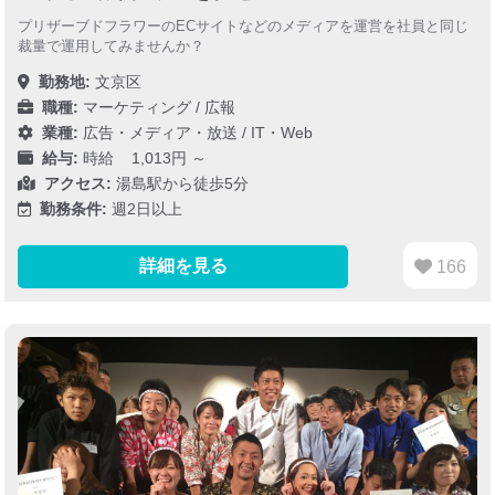
プリザーブドフラワーのECサイトなどのメディアを運営を社員と同じ
裁量で運用してみませんか？
勤務地:
文京区
職種:
マーケティング / 広報
業種:
広告・メディア・放送
/
IT・Web
給与:
時給 1,013円 ～
アクセス:
湯島駅から徒歩5分
勤務条件:
週2日以上
詳細を見る
166