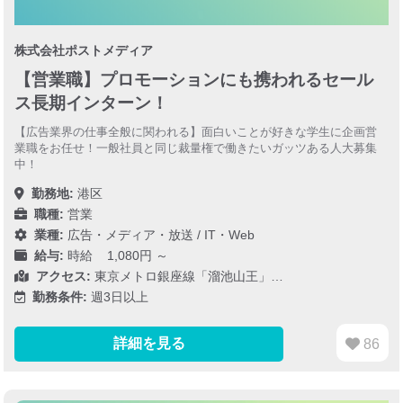
株式会社ポストメディア
【営業職】プロモーションにも携われるセール
ス長期インターン！
【広告業界の仕事全般に関われる】面白いことが好きな学生に企画営
業職をお任せ！一般社員と同じ裁量権で働きたいガッツある人大募集
中！
勤務地:
港区
職種:
営業
業種:
広告・メディア・放送
/
IT・Web
給与:
時給 1,080円 ～
アクセス:
東京メトロ銀座線「溜池山王」…
勤務条件:
週3日以上
詳細を見る
86