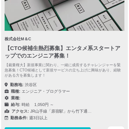
株式会社M＆C
【CTO候補生熱烈募集】エンタメ系スタートア
ップでのエンジニア募集！
【裁量権大】新規事業に関わり、一緒に成長するチャレンジャーを緊
急募集！CTO候補として新規サービスの立ち上げに興味があり、経験
がある方を募集します！
勤務地:
渋谷区
職種:
エンジニア・プログラマー
業種:
給与:
時給 1,050円 ～
アクセス:
JR山手線「原宿駅」から竹下通…
勤務条件:
週3日以上