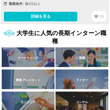
勤務条件:
週4日以上
詳細を見る
19
大学生に人気の長期インターン職
種
マーケティング
営業
事務 アシスタント
ライター
エンジニア
コンサル