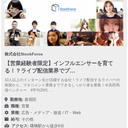
株式会社StockForce
【営業経験者限定】インフルエンサーを育て
る！？ライブ配信業界でプ…
10人以上のインターン生が活躍する会社！ライブ配信するライバーの
発掘から、マネジメント業務までできるしっかり者を募集！＠高田馬
場ベンチャー #平均20代 …
勤務地:
新宿区
職種:
営業
業種:
広告・メディア・放送
/
IT・Web
給与:
その他
アクセス:
曙橋駅から徒歩5分