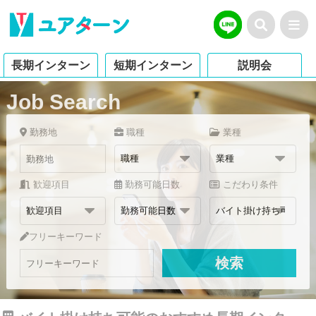
長期インターン
短期インターン
説明会
Job Search
勤務地
職種
業種
歓迎項目
勤務可能日数
こだわり条件
フリーキーワード