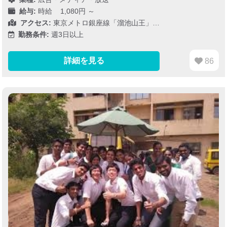
給与:
時給 1,080円 ～
アクセス:
東京メトロ銀座線「溜池山王」…
勤務条件:
週3日以上
詳細を見る
86