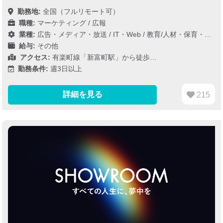
勤務地:
全国（フルリモート可）
職種:
マーケティング / 広報
業種:
広告・メディア・放送
/
IT・Web
/
教育/人材・保育・医療/介護/福祉
給与:
その他
アクセス:
有楽町線「新富町駅」から徒歩…
勤務条件:
週3日以上
詳細を見る
215