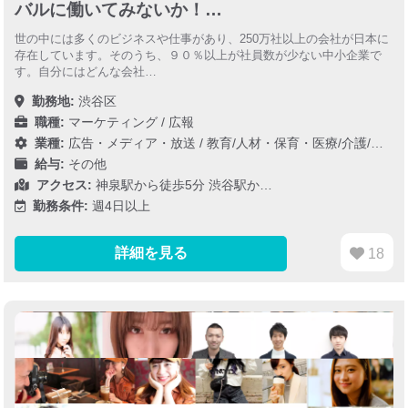
バルに働いてみないか！…
世の中には多くのビジネスや仕事があり、250万社以上の会社が日本に
存在しています。そのうち、９０％以上が社員数が少ない中小企業で
す。自分にはどんな会社…
勤務地:
渋谷区
職種:
マーケティング / 広報
業種:
広告・メディア・放送
/
教育/人材・保育・医療/介護/福祉
/
給与:
その他
アクセス:
神泉駅から徒歩5分 渋谷駅か…
勤務条件:
週4日以上
詳細を見る
18