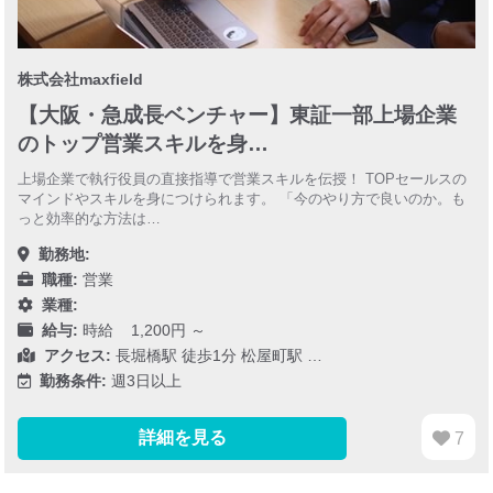
株式会社maxfield
【大阪・急成長ベンチャー】東証一部上場企業
のトップ営業スキルを身…
上場企業で執行役員の直接指導で営業スキルを伝授！ TOPセールスの
マインドやスキルを身につけられます。 「今のやり方で良いのか。も
っと効率的な方法は…
勤務地:
職種:
営業
業種:
給与:
時給 1,200円 ～
アクセス:
長堀橋駅 徒歩1分 松屋町駅 …
勤務条件:
週3日以上
詳細を見る
7