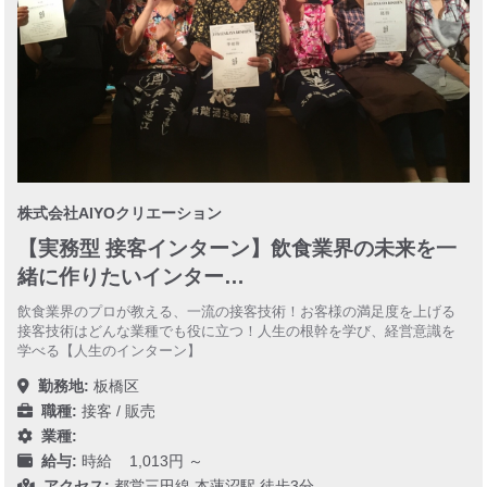
株式会社AIYOクリエーション
【実務型 接客インターン】飲食業界の未来を一
緒に作りたいインター…
飲食業界のプロが教える、一流の接客技術！お客様の満足度を上げる
接客技術はどんな業種でも役に立つ！人生の根幹を学び、経営意識を
学べる【人生のインターン】
勤務地:
板橋区
職種:
接客 / 販売
業種:
給与:
時給 1,013円 ～
アクセス:
都営三田線 本蓮沼駅 徒歩3分