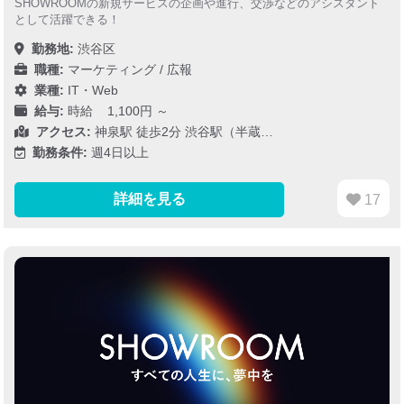
SHOWROOMの新規サービスの企画や進行、交渉などのアシスタント
として活躍できる！
勤務地:
渋谷区
職種:
マーケティング / 広報
業種:
IT・Web
給与:
時給 1,100円 ～
アクセス:
神泉駅 徒歩2分 渋谷駅（半蔵…
勤務条件:
週4日以上
詳細を見る
17