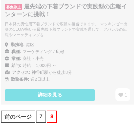
最先端の下着ブランドで実践型の広報イ
募集停止
ンターンに挑戦！
日本発の男性用下着ブランドで広報を担当できます。 マッキンゼー出
身のCEOが率いる最先端下着ブランドで実践を通して、アパレルの広
報やマーケティングを…
勤務地:
港区
職種:
マーケティング / 広報
業種:
商社・小売
給与:
時給 1,000円 ～
アクセス:
神谷町駅から徒歩8分
勤務条件:
週2日以上
詳細を見る
1
7
8
前のページ