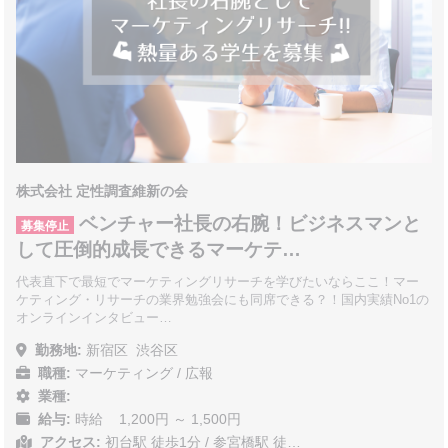
株式会社 定性調査維新の会
ベンチャー社長の右腕！ビジネスマンと
募集停止
して圧倒的成長できるマーケテ…
代表直下で最短でマーケティングリサーチを学びたいならここ！マー
ケティング・リサーチの業界勉強会にも同席できる？！国内実績No1の
オンラインインタビュー…
勤務地:
新宿区
渋谷区
職種:
マーケティング / 広報
業種:
給与:
時給 1,200円 ～ 1,500円
アクセス:
初台駅 徒歩1分 / 参宮橋駅 徒…