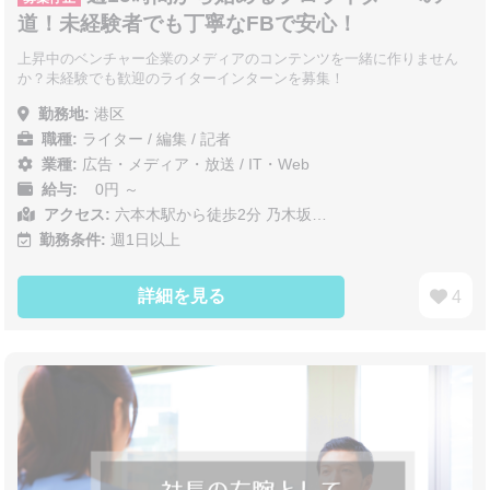
道！未経験者でも丁寧なFBで安心！
上昇中のベンチャー企業のメディアのコンテンツを一緒に作りません
か？未経験でも歓迎のライターインターンを募集！
勤務地:
港区
職種:
ライター / 編集 / 記者
業種:
広告・メディア・放送
/
IT・Web
給与:
0円 ～
アクセス:
六本木駅から徒歩2分 乃木坂…
勤務条件:
週1日以上
詳細を見る
4