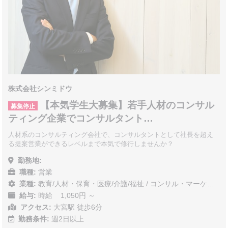
株式会社シンミドウ
【本気学生大募集】若手人材のコンサル
募集停止
ティング企業でコンサルタント…
人材系のコンサルティング会社で、コンサルタントとして社長を超え
る提案営業ができるレベルまで本気で修行しませんか？
勤務地:
職種:
営業
業種:
教育/人材・保育・医療/介護/福祉
/
コンサル・マーケティング
給与:
時給 1,050円 ～
アクセス:
大宮駅 徒歩6分
勤務条件:
週2日以上