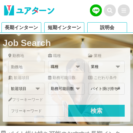
長期インターン
短期インターン
説明会
Job Search
勤務地
職種
業種
歓迎項目
勤務可能日数
こだわり条件
フリーキーワード