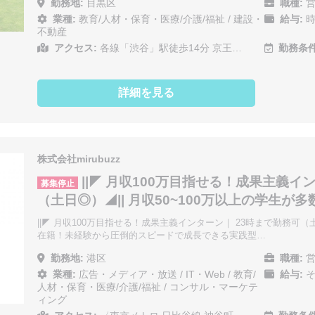
勤務地:
目黒区
職種:
営
業種:
教育/人材・保育・医療/介護/福祉
/
建設・
給与:
時
不動産
アクセス:
各線「渋谷」駅徒歩14分 京王…
勤務条件
詳細を見る
株式会社mirubuzz
||◤ 月収100万目指せる！成果主義イ
募集停止
（土日◎）◢|| 月収50~100万以上の学生が
||◤ 月収100万目指せる！成果主義インターン｜ 23時まで勤務可（土
在籍！未経験から圧倒的スピードで成長できる実践型…
勤務地:
港区
職種:
営
業種:
広告・メディア・放送
/
IT・Web
/
教育/
給与:
そ
人材・保育・医療/介護/福祉
/
コンサル・マーケテ
ィング