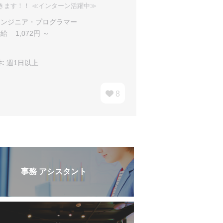
きます！！ ≪インターン活躍中≫
ンジニア・プログラマー
給 1,072円 ～
:
週1日以上
8
事務 アシスタント