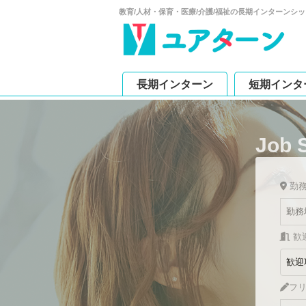
教育/人材・保育・医療/介護/福祉の長期インターンシ
長期インターン
短期インタ
Job 
勤
歓
フ