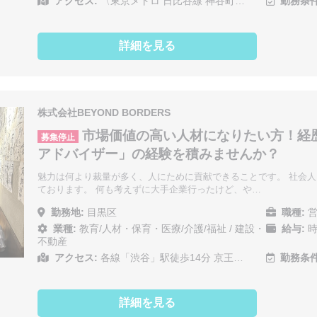
アクセス:
〈東京メトロ 日比谷線 神谷町…
勤務条件
詳細を見る
株式会社BEYOND BORDERS
市場価値の高い人材になりたい方！経
募集停止
アドバイザー」の経験を積みませんか？
魅力は何より裁量が多く、人にために貢献できることです。 社会
ております。 何も考えずに大手企業行ったけど、や…
勤務地:
目黒区
職種:
営
業種:
教育/人材・保育・医療/介護/福祉
/
建設・
給与:
時
不動産
アクセス:
各線「渋谷」駅徒歩14分 京王…
勤務条件
詳細を見る