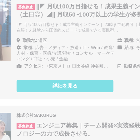
||◤ 月収100万目指せる！成果主義イ
募集停止
（土日◎）◢|| 月収50~100万以上の学生が
||◤ 月収100万目指せる！成果主義インターン｜ 23時まで勤務可（土
在籍！未経験から圧倒的スピードで成長できる実践型…
勤務地:
港区
職種:
営
業種:
広告・メディア・放送
/
IT・Web
/
教育/
給与:
そ
人材・保育・医療/介護/福祉
/
コンサル・マーケテ
ィング
/
商社・小売
/
金融
アクセス:
〈東京メトロ 日比谷線 神谷町…
勤務条件
詳細を見る
株式会社SAKURUG
エンジニア募集｜チーム開発×実装経験。
募集停止
ノロジーの力で成長させる。