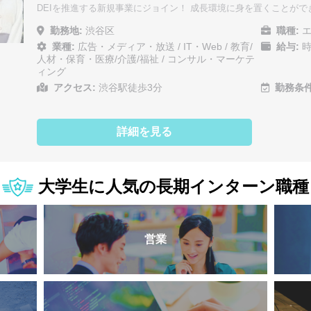
DEIを推進する新規事業にジョイン！ 成長環境に身を置くことがで
勤務地:
渋谷区
職種:
エ
業種:
広告・メディア・放送
/
IT・Web
/
教育/
給与:
時
人材・保育・医療/介護/福祉
/
コンサル・マーケテ
ィング
アクセス:
渋谷駅徒歩3分
勤務条件
詳細を見る
大学生に人気の長期インターン職種
営業