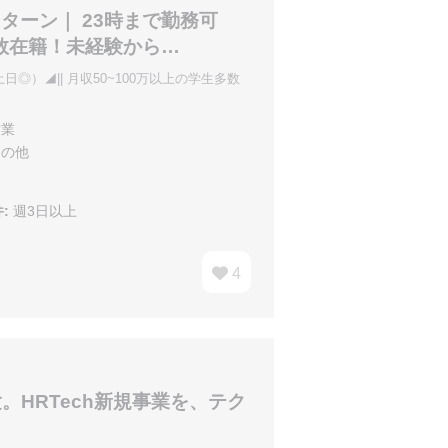
ンターン｜ 23時まで勤務可
多数在籍！未経験から…
日◎）◢|| 月収50~100万以上の学生多数
業
の他
:
週3日以上
4
HRTech新規事業を、テク