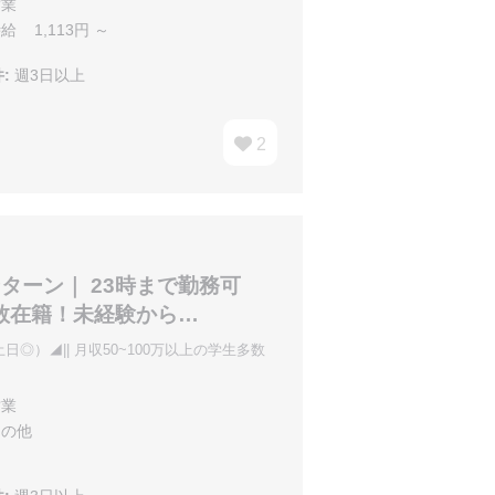
業
給 1,113円 ～
:
週3日以上
2
ンターン｜ 23時まで勤務可
多数在籍！未経験から…
日◎）◢|| 月収50~100万以上の学生多数
業
の他