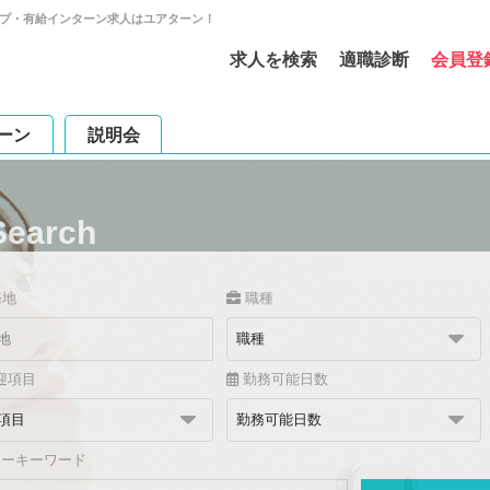
ップ・有給インターン求人はユアターン！
求人を検索
適職診断
会員登
ーン
説明会
Search
務地
職種
迎項目
勤務可能日数
リーキーワード