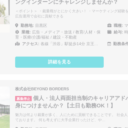
ングインターンにチャレンジしませんか？
＜ポイント＞ ・裁量権がとにかく大きい！ ・マーケティング経験を
広告運用で会社に貢献できる
勤務地:
目黒区
職種:
マ
業種:
広告・メディア・放送
/
教育/人材・保
給与:
時
育・医療/介護/福祉
/
建設・不動産
アクセス:
各線「渋谷」駅徒歩14分 京王…
勤務条件
詳細を見る
株式会社BEYOND BORDERS
個人・法人両面担当制のキャリアアド
募集停止
身につけませんか？【土日も勤務OK！】
魅力は何より裁量が多く、人にために貢献できることです。 社会
ております。 何も考えずに大手企業行ったけど、や…