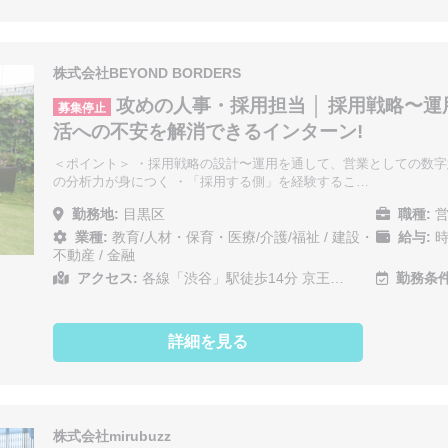
株式会社BEYOND BORDERS
攻めの人事・採用担当 │ 採用戦略〜
募集停止
活への不安を解消できるインターン!
＜ポイント＞ ・採用戦略の設計〜運用を通して、営業としての数
の分析力が身につく ・「採用する側」を経験するこ…
勤務地:
目黒区
職種:
営
業種:
教育/人材・保育・医療/介護/福祉
/
建設・
給与:
時
不動産
/
金融
アクセス:
各線「渋谷」駅徒歩14分 京王…
勤務条件
詳細を見る
株式会社mirubuzz