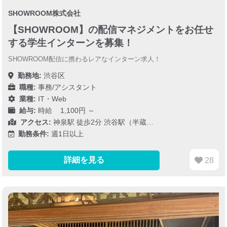
SHOWROOM株式会社
【SHOWROOM】の配信マネジメントをお任せ
する学生インターンを募集！
SHOWROOM配信に携わるレアなインターン求人！
勤務地:
渋谷区
職種:
事務/アシスタント
業種:
IT・Web
給与:
時給 1,100円 ～
アクセス:
神泉駅 徒歩2分 渋谷駅（半蔵…
勤務条件:
週1日以上
詳細を見る
28