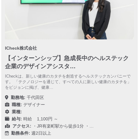
ICheck株式会社
【インターンシップ】急成長中のヘルステック
企業のデザインアシスタ…
ICheckは、新しい健康のカタチを創造するヘルステックカンパニーで
す。 「テクノロジーを通じて、すべての人に新しい健康のカタチを」
をビジョンに掲げ、健康…
勤務地:
千代田区
職種:
デザイナー
業種:
給与:
時給 1,100円 ～
アクセス:
・JR有楽町駅から徒歩1分 ・…
勤務条件:
週2日以上