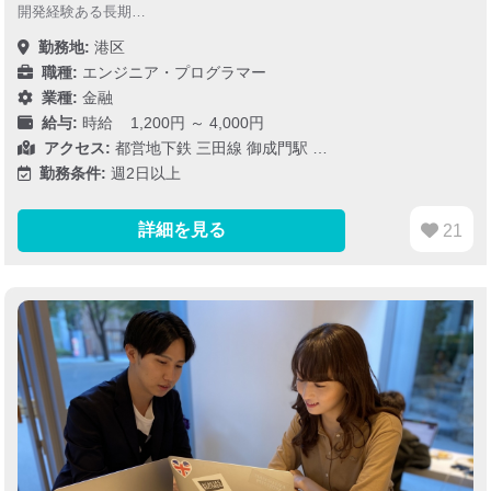
開発経験ある長期…
勤務地:
港区
職種:
エンジニア・プログラマー
業種:
金融
給与:
時給 1,200円 ～ 4,000円
アクセス:
都営地下鉄 三田線 御成門駅 …
勤務条件:
週2日以上
詳細を見る
21