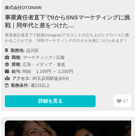
株式会社OTONARI
事業責任者直下で0からSNSマーケティングに挑
戦｜同年代と差をつけた…
事業責任者直下で新規Instagramアカウントの立ち上げとグロースに携
わることができ、SNSマーケティングのスキルを身につけられます！
勤務地:
品川区
職種:
マーケティング / 広報
業種:
広告・メディア・放送
給与:
時給 1,100円 ～ 2,200円
アクセス:
JR五反田駅徒歩5分
勤務条件:
週2日以上
詳細を見る
47