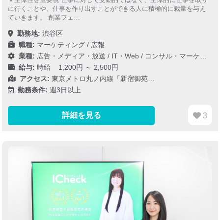
に行くことや、仕事を作り出すことができる人に積極的に裁量を与え
ていきます。 創業フェ…
勤務地:
渋谷区
職種:
マーケティング / 広報
業種:
広告・メディア・放送
/
IT・Web
/
コンサル・マーケティング
給与:
時給 1,200円 ～ 2,500円
アクセス:
東京メトロ丸ノ内線「新宿御苑…
勤務条件:
週3日以上
詳細を見る
3