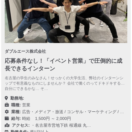
ダブルエース株式会社
応募条件なし！「イベント営業」で圧倒的に成
長できるインターン
名古屋の学生のみなさん！せっかくの大学生活、弊社のインターンシ
ップで有意義なものにしませんか？ 会社で働くのってドキドキする…
自分にできるかな… そ…
勤務地:
職種:
営業
業種:
広告・メディア・放送
/
コンサル・マーケティング
/
レジ
給与:
時給 1,500円 ～ 2,000円
アクセス:
・名古屋市営地下鉄 桜通線 丸…