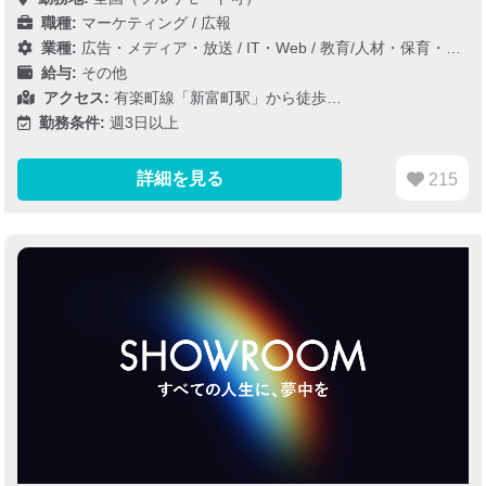
職種:
マーケティング / 広報
業種:
広告・メディア・放送
/
IT・Web
/
教育/人材・保育・医療/介護/福祉
給与:
その他
アクセス:
有楽町線「新富町駅」から徒歩…
勤務条件:
週3日以上
詳細を見る
215