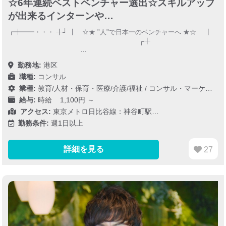
☆6年連続ベストベンチャー選出☆スキルアップ
が出来るインターンや…
┏┿━━・・・ ╂┘ ┃ ☆★ "人"で日本一のベンチャーへ ★☆ ┃
┌╂
…
勤務地:
港区
職種:
コンサル
業種:
教育/人材・保育・医療/介護/福祉
/
コンサル・マーケティング
給与:
時給 1,100円 ～
アクセス:
東京メトロ日比谷線：神谷町駅…
勤務条件:
週1日以上
詳細を見る
27