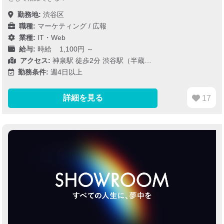
勤務地:
渋谷区
職種:
マーケティング / 広報
業種:
IT・Web
給与:
時給 1,100円 ～
アクセス:
神泉駅 徒歩2分 渋谷駅（半蔵…
勤務条件:
週4日以上
詳細を見る
17