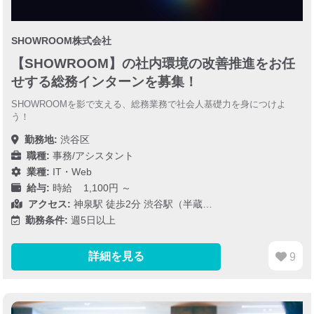
SHOWROOM株式会社
【SHOWROOM】の社内環境の改善推進をお任
せする総務インターンを募集！
SHOWROOMを影で支える、総務業務で社会人基礎力を身につけよ
う！
勤務地:
渋谷区
職種:
事務/アシスタント
業種:
IT・Web
給与:
時給 1,100円 ～
アクセス:
神泉駅 徒歩2分 渋谷駅（半蔵…
勤務条件:
週5日以上
詳細を見る
9