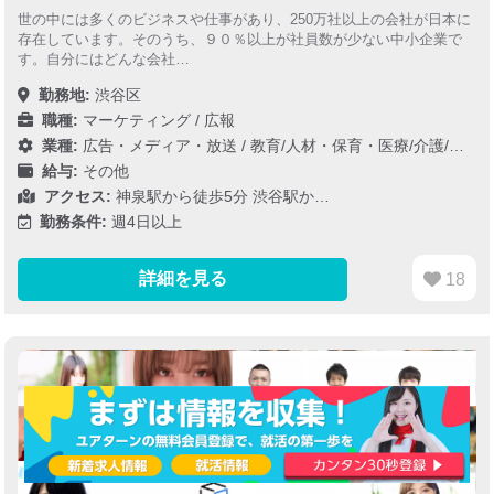
世の中には多くのビジネスや仕事があり、250万社以上の会社が日本に
存在しています。そのうち、９０％以上が社員数が少ない中小企業で
す。自分にはどんな会社…
勤務地:
渋谷区
職種:
マーケティング / 広報
業種:
広告・メディア・放送
/
教育/人材・保育・医療/介護/福祉
/
給与:
その他
アクセス:
神泉駅から徒歩5分 渋谷駅か…
勤務条件:
週4日以上
詳細を見る
18