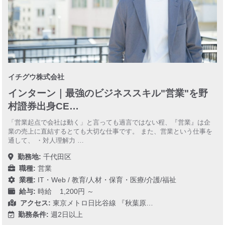
イチグウ株式会社
インターン｜最強のビジネススキル"営業"を野
村證券出身CE…
「営業起点で会社は動く」と言っても過言ではない程、『営業』は企
業の売上に直結するとても大切な仕事です。 また、営業という仕事を
通して、 ・対人理解力 …
勤務地:
千代田区
職種:
営業
業種:
IT・Web
/
教育/人材・保育・医療/介護/福祉
給与:
時給 1,200円 ～
アクセス:
東京メトロ日比谷線 『秋葉原…
勤務条件:
週2日以上