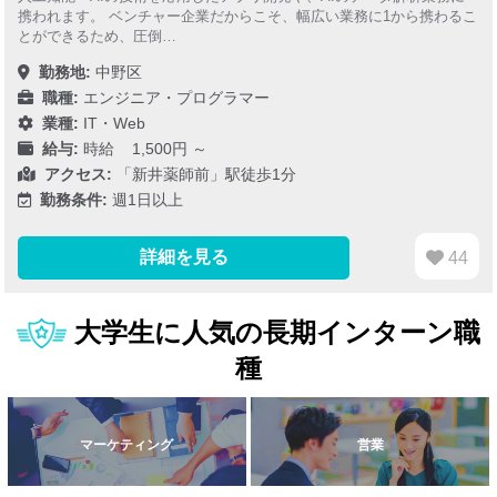
携われます。 ベンチャー企業だからこそ、幅広い業務に1から携わるこ
とができるため、圧倒…
勤務地:
中野区
職種:
エンジニア・プログラマー
業種:
IT・Web
給与:
時給 1,500円 ～
アクセス:
「新井薬師前」駅徒歩1分
勤務条件:
週1日以上
詳細を見る
44
大学生に人気の長期インターン職
種
マーケティング
営業