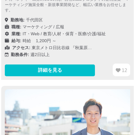
ーケティング施策全般・新規事業開発など、幅広い業務をお任せしま
す。
勤務地:
千代田区
職種:
マーケティング / 広報
業種:
IT・Web
/
教育/人材・保育・医療/介護/福祉
給与:
時給 1,200円 ～
アクセス:
東京メトロ日比谷線 『秋葉原…
勤務条件:
週2日以上
詳細を見る
12