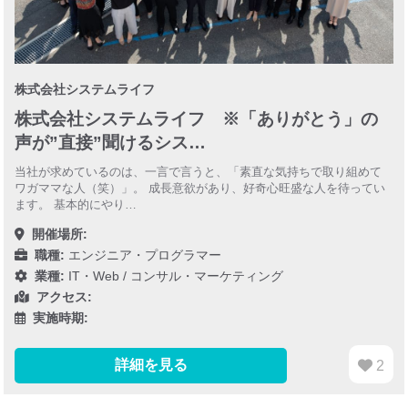
株式会社システムライフ
株式会社システムライフ ※「ありがとう」の
声が”直接”聞けるシス…
当社が求めているのは、一言で言うと、「素直な気持ちで取り組めて
ワガママな人（笑）」。 成長意欲があり、好奇心旺盛な人を待ってい
ます。 基本的にやり…
開催場所:
職種:
エンジニア・プログラマー
業種:
IT・Web
/
コンサル・マーケティング
アクセス:
実施時期:
詳細を見る
2