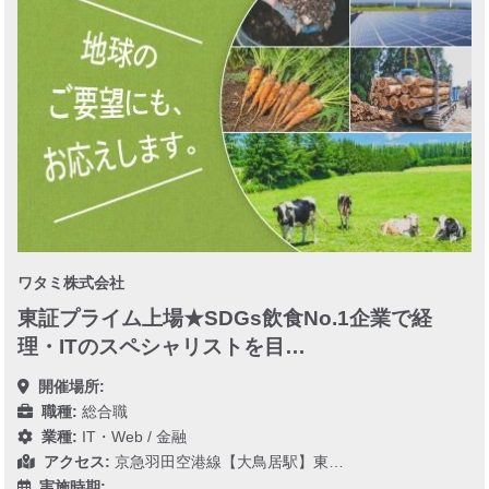
ワタミ株式会社
東証プライム上場★SDGs飲食No.1企業で経
理・ITのスペシャリストを目…
開催場所:
職種:
総合職
業種:
IT・Web
/
金融
アクセス:
京急羽田空港線【大鳥居駅】東…
実施時期: