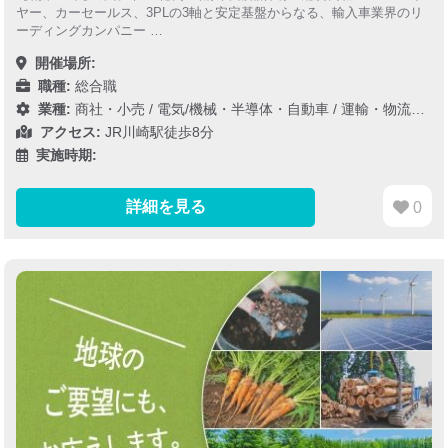
ヤー、カーセールス、3PLの3軸と安定基盤からなる、輸入車業界のリ
ーディングカンパニー …
開催場所:
職種:
総合職
業種:
商社・小売
/
電気/機械・半導体・自動車
/
運輸・物流・インフラ
アクセス:
JR川崎駅徒歩8分
実施時期:
詳細を見る
0