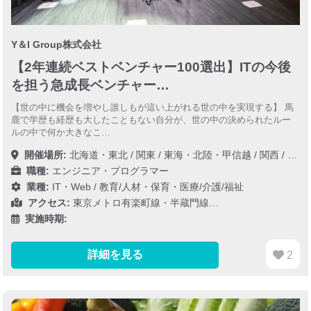
Y＆I Group株式会社
【2年連続ベストベンチャー100選出】ITの今後
を担う急成長ベンチャー…
【世の中に機会を増やし誰しもが這い上がれる世の中を実現する】 馬
鹿で学歴も経歴も大したこともない自分が、世の中の決められたルー
ルの中で何か大きなこ…
開催場所:
北海道・東北
/
関東
/
東海・北陸・甲信越
/
関西
/
四国
職種:
エンジニア・プログラマー
業種:
IT・Web
/
教育/人材・保育・医療/介護/福祉
アクセス:
東京メトロ有楽町線・半蔵門線…
実施時期:
詳細を見る
2