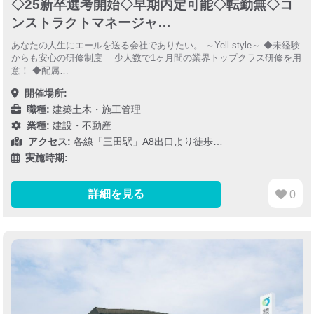
◇25新卒選考開始◇早期内定可能◇転勤無◇コ
ンストラクトマネージャ…
あなたの人生にエールを送る会社でありたい。 ～Yell style～ ◆未経験
からも安心の研修制度 少人数で1ヶ月間の業界トップクラス研修を用
意！ ◆配属…
開催場所:
職種:
建築土木・施工管理
業種:
建設・不動産
アクセス:
各線「三田駅」A8出口より徒歩…
実施時期:
詳細を見る
0