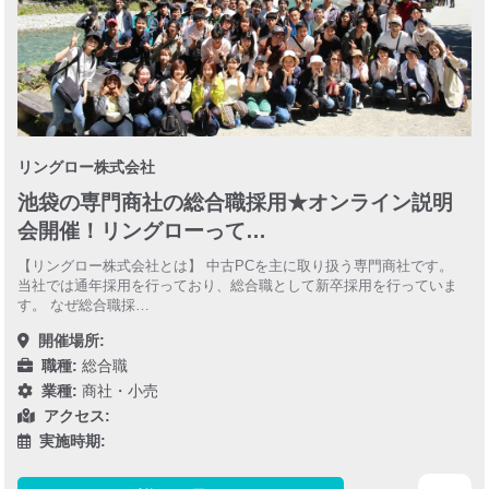
リングロー株式会社
池袋の専門商社の総合職採用★オンライン説明
会開催！リングローって…
【リングロー株式会社とは】 中古PCを主に取り扱う専門商社です。
当社では通年採用を行っており、総合職として新卒採用を行っていま
す。 なぜ総合職採…
開催場所:
職種:
総合職
業種:
商社・小売
アクセス:
実施時期: