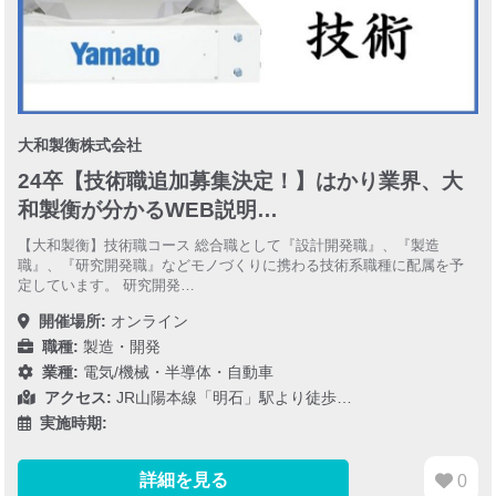
大和製衡株式会社
24卒【技術職追加募集決定！】はかり業界、大
和製衡が分かるWEB説明…
【大和製衡】技術職コース 総合職として『設計開発職』、『製造
職』、『研究開発職』などモノづくりに携わる技術系職種に配属を予
定しています。 研究開発…
開催場所:
オンライン
職種:
製造・開発
業種:
電気/機械・半導体・自動車
アクセス:
JR山陽本線「明石」駅より徒歩…
実施時期:
詳細を見る
0