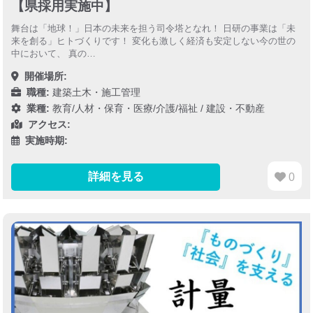
【県採用実施中】
舞台は「地球！」日本の未来を担う司令塔となれ！ 日研の事業は「未
来を創る」ヒトづくりです！ 変化も激しく経済も安定しない今の世の
中において、 真の…
開催場所:
職種:
建築土木・施工管理
業種:
教育/人材・保育・医療/介護/福祉
/
建設・不動産
アクセス:
実施時期:
詳細を見る
0