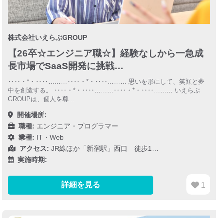
株式会社いえらぶGROUP
【26卒☆エンジニア職☆】経験なしから一急成
長市場でSaaS開発に挑戦…
‥‥・*・‥‥………‥‥・*・‥‥……… 思いを形にして、笑顔と夢
中を創造する。 ‥‥・*・‥‥………‥‥・*・‥‥……… いえらぶ
GROUPは、個人を尊…
開催場所:
職種:
エンジニア・プログラマー
業種:
IT・Web
アクセス:
JR線ほか「新宿駅」西口 徒歩1…
実施時期:
詳細を見る
1