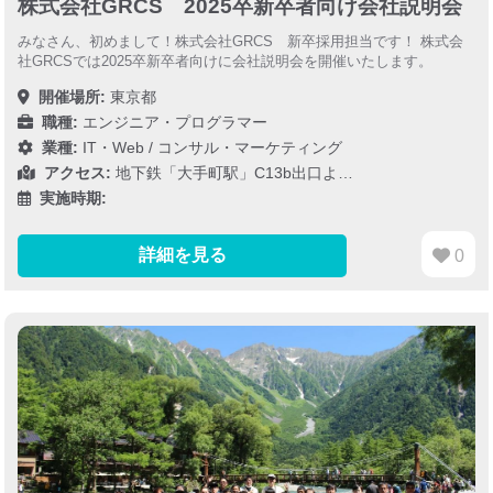
株式会社GRCS 2025卒新卒者向け会社説明会
みなさん、初めまして！株式会社GRCS 新卒採用担当です！ 株式会
社GRCSでは2025卒新卒者向けに会社説明会を開催いたします。
開催場所:
東京都
職種:
エンジニア・プログラマー
業種:
IT・Web
/
コンサル・マーケティング
アクセス:
地下鉄「大手町駅」C13b出口よ…
実施時期:
詳細を見る
0