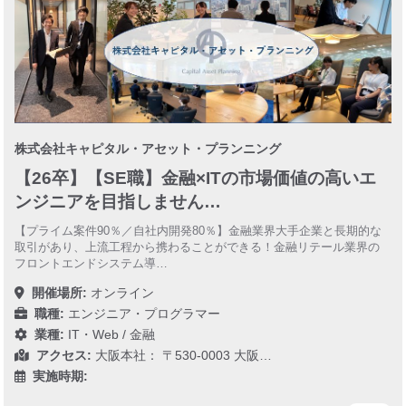
株式会社キャピタル・アセット・プランニング
【26卒】【SE職】金融×ITの市場価値の高いエ
ンジニアを目指しません…
【プライム案件90％／自社内開発80％】金融業界大手企業と長期的な
取引があり、上流工程から携わることができる！金融リテール業界の
フロントエンドシステム導…
開催場所:
オンライン
職種:
エンジニア・プログラマー
業種:
IT・Web
/
金融
アクセス:
大阪本社： 〒530-0003 大阪…
実施時期: