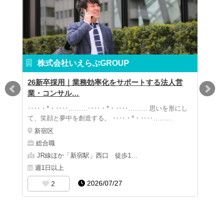
株式会社いえらぶGROUP
今後を
26新卒採用｜業務効率化をサポートする法人営
永久
業・コンサル…
特集
中を
‥‥・*・‥‥………‥‥・*・‥‥……… 思いを形にし
一般
…
て、笑顔と夢中を創造する。 ‥‥・*・‥‥………
当は
新宿区
池
総合職
接客
JR線ほか「新宿駅」西口 徒歩1…
週
週1日以上
2026/07/27
2