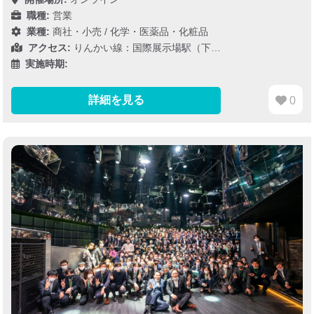
職種:
営業
業種:
商社・小売
/
化学・医薬品・化粧品
アクセス:
りんかい線：国際展示場駅（下…
実施時期:
詳細を見る
0