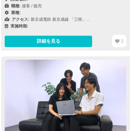
職種:
接客 / 販売
業種:
アクセス:
新京成電鉄 新京成線 「三咲」…
実施時期:
詳細を見る
3