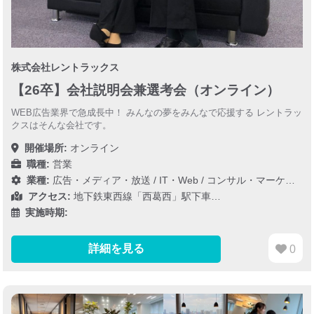
株式会社レントラックス
【26卒】会社説明会兼選考会（オンライン）
WEB広告業界で急成長中！ みんなの夢をみんなで応援する レントラッ
クスはそんな会社です。
開催場所:
オンライン
職種:
営業
業種:
広告・メディア・放送
/
IT・Web
/
コンサル・マーケティング
アクセス:
地下鉄東西線「西葛西」駅下車…
実施時期:
詳細を見る
0