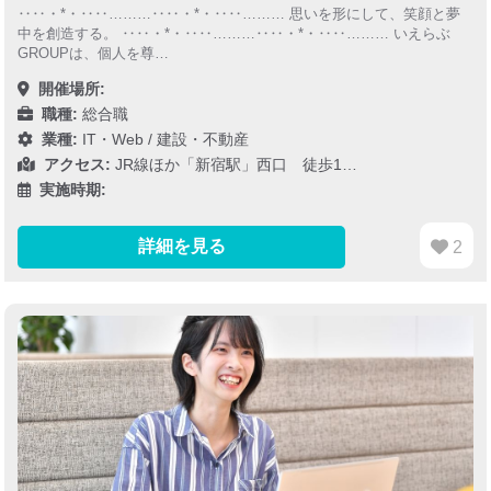
‥‥・*・‥‥………‥‥・*・‥‥……… 思いを形にして、笑顔と夢
中を創造する。 ‥‥・*・‥‥………‥‥・*・‥‥……… いえらぶ
GROUPは、個人を尊…
開催場所:
職種:
総合職
業種:
IT・Web
/
建設・不動産
アクセス:
JR線ほか「新宿駅」西口 徒歩1…
実施時期:
詳細を見る
2