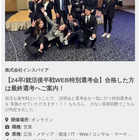
株式会社インスパイア
【24卒/就活後半戦WEB特別選考会】合格した方
は最終選考へご案内！
就活も後半戦ということで、 説明会と選考会を一気に行う特別選考会
を 実施させていただきます！！！ もちろん、 少ない面接回数でこちら
が内定を出した…
開催場所:
オンライン
職種:
営業
業種:
広告・メディア・放送
/
IT・Web
/
コンサル・マーケティング